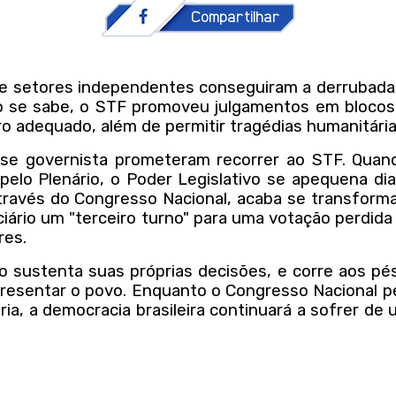
e setores independentes conseguiram a derrubada d
o se sabe, o STF promoveu julgamentos em blocos,
ro adequado, além de permitir tragédias humanitári
base governista prometeram recorrer ao STF. Qua
lo Plenário, o Poder Legislativo se apequena diant
través do Congresso Nacional, acaba se transform
ário um "terceiro turno" para uma votação perdida n
res.
 sustenta suas próprias decisões, e corre aos pé
resentar o povo. Enquanto o Congresso Nacional pe
ária, a democracia brasileira continuará a sofrer d