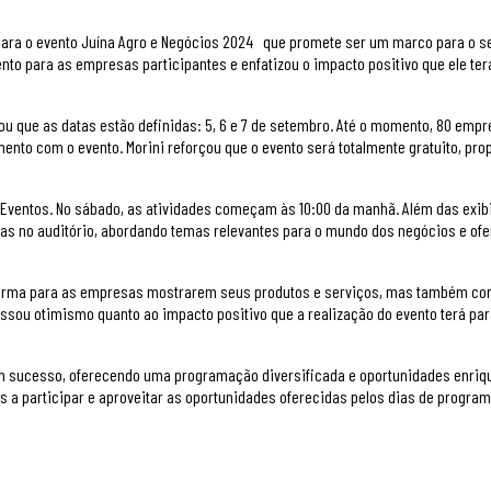
 para o evento Juína Agro e Negócios 2024 que promete ser um marco para o s
nto para as empresas participantes e enfatizou o impacto positivo que ele ter
u que as datas estão definidas: 5, 6 e 7 de setembro. Até o momento, 80 empr
to com o evento. Morini reforçou que o evento será totalmente gratuito, pr
o de Eventos. No sábado, as atividades começam às 10:00 da manhã. Além das exib
as no auditório, abordando temas relevantes para o mundo dos negócios e of
taforma para as empresas mostrarem seus produtos e serviços, mas também c
essou otimismo quanto ao impacto positivo que a realização do evento terá par
m sucesso, oferecendo uma programação diversificada e oportunidades enri
s a participar e aproveitar as oportunidades oferecidas pelos dias de progra