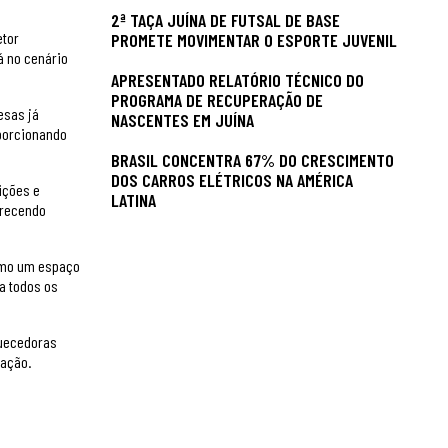
2ª TAÇA JUÍNA DE FUTSAL DE BASE
etor
PROMETE MOVIMENTAR O ESPORTE JUVENIL
á no cenário
APRESENTADO RELATÓRIO TÉCNICO DO
PROGRAMA DE RECUPERAÇÃO DE
esas já
NASCENTES EM JUÍNA
oporcionando
BRASIL CONCENTRA 67% DO CRESCIMENTO
DOS CARROS ELÉTRICOS NA AMÉRICA
ições e
LATINA
erecendo
omo um espaço
a todos os
quecedoras
mação.