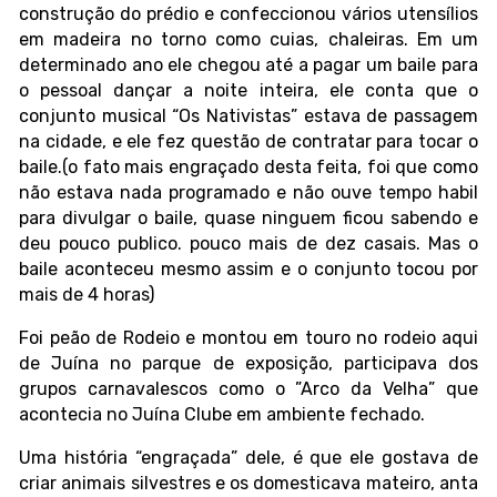
construção do prédio e confeccionou vários utensílios
em madeira no torno como cuias, chaleiras. Em um
determinado ano ele chegou até a pagar um baile para
o pessoal dançar a noite inteira, ele conta que o
conjunto musical “Os Nativistas” estava de passagem
na cidade, e ele fez questão de contratar para tocar o
baile.(o fato mais engraçado desta feita, foi que como
não estava nada programado e não ouve tempo habil
para divulgar o baile, quase ninguem ficou sabendo e
deu pouco publico. pouco mais de dez casais. Mas o
baile aconteceu mesmo assim e o conjunto tocou por
mais de 4 horas)
Foi peão de Rodeio e montou em touro no rodeio aqui
de Juína no parque de exposição, participava dos
grupos carnavalescos como o ”Arco da Velha” que
acontecia no Juína Clube em ambiente fechado.
Uma história “engraçada” dele, é que ele gostava de
criar animais silvestres e os domesticava mateiro, anta