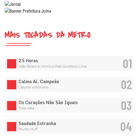
MAIS TOCADAS DA METRO
01
25 Horas
João Bosco e Vinícius feat Gusttavo Lima
02
Calma Aí, Campeão
Clayton e Romário
03
Os Corações Não São Iguais
Traia Véia
04
Saudade Estranha
Murilo Huff